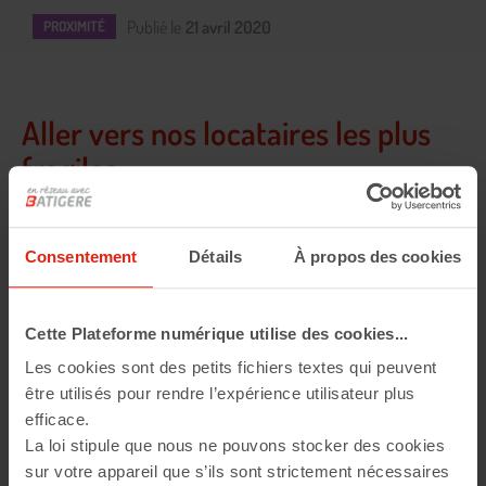
Publié le
21 avril 2020
PROXIMITÉ
Aller vers nos locataires les plus
fragiles
Nos équipes s'adaptent au quotidien pour
Consentement
Détails
À propos des cookies
accompagner nos clients les plus fragiles et
rompre l'isolement de certains.
Cette Plateforme numérique utilise des cookies...
Les cookies sont des petits fichiers textes qui peuvent
être utilisés pour rendre l’expérience utilisateur plus
efficace.
La loi stipule que nous ne pouvons stocker des cookies
sur votre appareil que s’ils sont strictement nécessaires