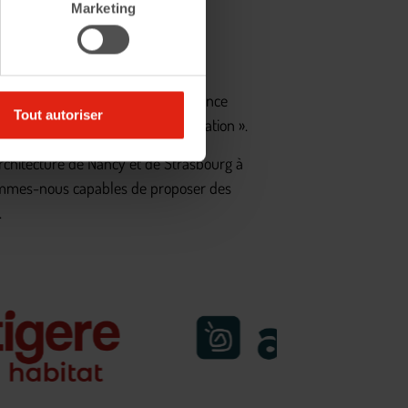
Marketing
USH, a annoncé le 8 mars en présence
Tout autoriser
 une architecture de la transformation ».
Architecture de Nancy et de Strasbourg à
 sommes-nous capables de proposer des
.