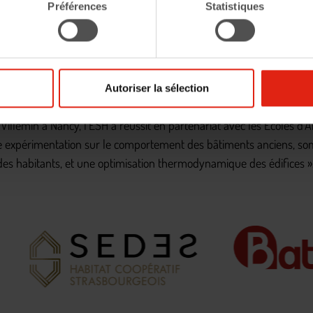
Préférences
Statistiques
ur général du Groupe CDC, et Jean-Louis DUMONT, Président de l’
Autoriser la sélection
le, les 5 équipes retenues à l’issue de son appel à projets « Pour
Villemin à Nancy, l’ESH a réussit en partenariat avec les Écoles d’
’une expérimentation sur le comportement des bâtiments anciens,
 des habitants, et une optimisation thermodynamique des édifices »