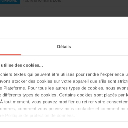
Publié le
16 mars 2016
PATRIMOINE
ompensée par
Détails
tilise des cookies...
chiers textes qui peuvent être utilisés pour rendre l’expérience ut
ure de Nancy et de
uvons stocker des cookies sur votre appareil que s’ils sont stri
e Plateforme. Pour tous les autres types de cookies, nous avon
ovantes
e différents types de cookies. Certains cookies sont placés par l
À tout moment, vous pouvez modifier ou retirer votre consentem
 sommes, comment vous pouvez nous contacter et comment nous
tre Politique de protection de données.