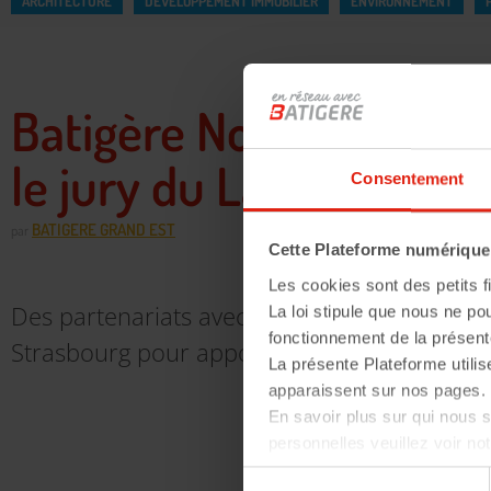
ARCHITECTURE
DÉVELOPPEMENT IMMOBILIER
ENVIRONNEMENT
Batigère Nord-Est réc
le jury du LabCDC
Consentement
BATIGERE GRAND EST
par
Cette Plateforme numérique u
Les cookies sont des petits fi
Des partenariats avec les Ecoles d'Architect
La loi stipule que nous ne po
fonctionnement de la présent
Strasbourg pour apporter des réponses inn
La présente Plateforme utilis
apparaissent sur nos pages. 
En savoir plus sur qui nous
personnelles veuillez voir no
Sélection