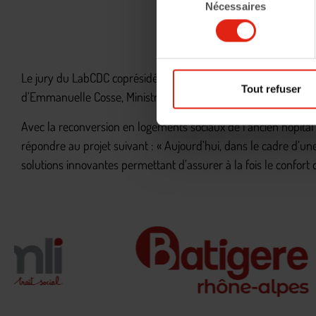
Nécessaires
du
consentement
Le jury du LabCDC coprésidé par Pierre-René LEBAS, directe
Tout refuser
d’Emmanuelle Cosse, Ministre du Logement et de l’Habitat durab
Avec la reconversion en logements sociaux de l’ancien hôpital 
répondre au projet suivant : « Aujourd’hui, dans le cadre d
solutions innovantes permettant d’assurer à la fois le confort