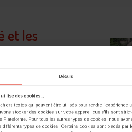
é et les
Détails
ur la résidence
e et de rencontre en
tilise des cookies...
stants inoubliables pour
chiers textes qui peuvent être utilisés pour rendre l’expérience ut
uvons stocker des cookies sur votre appareil que s’ils sont stri
e Plateforme. Pour tous les autres types de cookies, nous avon
e différents types de cookies. Certains cookies sont placés par l