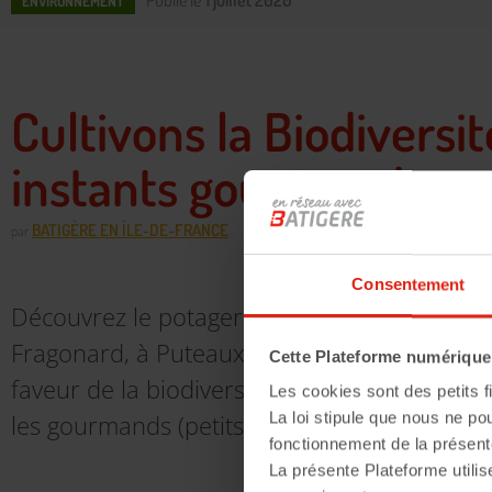
Publié le
1 juillet 2020
ENVIRONNEMENT
Cultivons la Biodiversit
instants gourmands
BATIGÈRE EN ÎLE-DE-FRANCE
par
Consentement
Découvrez le potager partagé mis en place s
Fragonard, à Puteaux (92). Un lieu d’échang
Cette Plateforme numérique u
faveur de la biodiversité, qui produit des in
Les cookies sont des petits fi
La loi stipule que nous ne po
les gourmands (petits et grands) !
fonctionnement de la présent
La présente Plateforme utilis