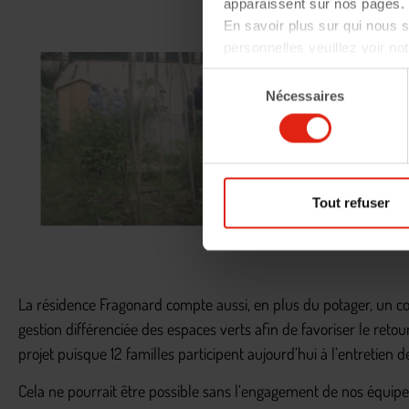
apparaissent sur nos pages. 
En savoir plus sur qui nous
personnelles veuillez voir no
Depuis 2017
Sélection
leurs espa
Nécessaires
du
représentan
consentement
déjà récom
Cliquez-ici
Tout refuser
La résidence Fragonard compte aussi, en plus du potager, un com
gestion différenciée des espaces verts afin de favoriser le retour
projet puisque 12 familles participent aujourd’hui à l’entretien 
Cela ne pourrait être possible sans l’engagement de nos équipe