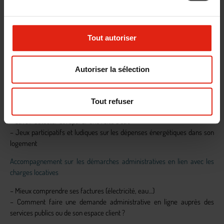
pour
faire des
Tout autoriser
Autoriser la sélection
économies d’énergie et d’eau dans son logement
Tout refuser
– Ecogestes du quotidien pour consommer moins
– Savoir détecter et réparer une fuite d’eau
– Jeux participatifs et ludiques sur les dépenses énergétiques dans son
logement
Accompagnement sur les démarches administratives en lien avec les
charges locatives
– Mieux comprendre ses factures (électricité, eau…)
– Comment faire une demande administrative en ligne auprès des
services publics ou de son espace client ?