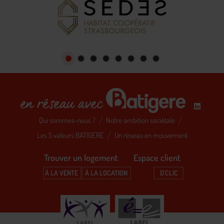
Qui sommes-nous ?
Notre ambition sociétale
Les 5 valeurs BATIGERE
Un réseau en mouvement
Trouver un logement Espace client
À LA VENTE
À LA LOCATION
D'CLIC