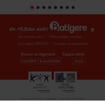
Qui sommes-nous ?
Notre ambition sociétale
Les 5 valeurs BATIGERE
Un réseau en mouvement
Trouver un logement Espace client
À LA VENTE
À LA LOCATION
D'CLIC
© GIE AMPHITHÉÂTRE - BATIGERE - TOUS DROITS RÉSERVÉS -
MENTIONS LÉGALES
PROTECTION DE DONNÉES