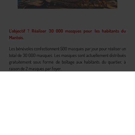
L’objectif ? Réaliser 30 000 masques pour les habitants du
Mantois.
Les bénévoles confectionnent 500 masques par jour pour réaliser un
total de 30 000 masques. Les masques sont actuellement distribués
gratuitement sous forme de boîtage aux habitants du quartier, à
raison de 2 masques par foyer.
Nos 3 gardiens distribuent chaque semaine les masques
confectionnés. 2 locataires participent à cette aventure humaine et
sociale en revêtant leur costume de couturier.
Un chantier solidaire
De ce chantier solidaire est né un chantier d’insertion avec 16 salariés
bénéficiaires de minimas sociaux ou demandeurs d’emploi de
longue durée. L’opportunité pour eux de travailler sur un contrat de 4