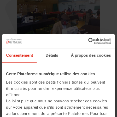
Consentement
Détails
À propos des cookies
Cette Plateforme numérique utilise des cookies...
Le maitre mot ? Rendre service ! Sur Mantes-la-Jolie c’est par le
biais de l’association « Cœur du Fouta » que nous nous sommes
Les cookies sont des petits fichiers textes qui peuvent
engagés avec les bailleurs du territoire sur la confection de 30
être utilisés pour rendre l’expérience utilisateur plus
000 masques. Retour sur cette belle histoire…
efficace.
La loi stipule que nous ne pouvons stocker des cookies
sur votre appareil que s’ils sont strictement nécessaires
au fonctionnement de la présente Plateforme. Pour tous