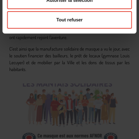
Autoriser la sélection
les habitants de leur résidence soutenu par leur bailleur Les
Résidences Yvelines Essonne, la Ville et les centres sociaux.
Convaincu qu’ensemble nous irons plus loin, BATIGERE EN ILE-DE-
Tout refuser
FRANCE, en partenariat avec l’Association AMLI, les autres bailleurs
de la commune (CDC Habitat et 1001 vies Habitat), et les habitants
ont rapidement rejoint l’aventure.
C’est ainsi que la manufacture solidaire de masque a vu le jour, avec
le soutien financier des bailleurs, le prêt de locaux (gymnase Louis
Lecuyer) et de mobilier par la Ville et les dons de tissus par les
habitants.