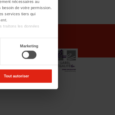
ctement nécessaires au
s besoin de votre permission.
es services tiers qui
ent.
 traitons les données
 client
Marketing
'CLIC
Tout autoriser