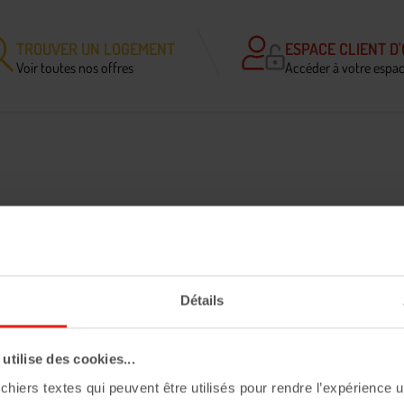
TROUVER UN LOGEMENT
ESPACE CLIENT D'
Voir toutes nos offres
Accéder à votre espa
l 2024 – Batigère
Détails
tilise des cookies...
chiers textes qui peuvent être utilisés pour rendre l’expérience ut