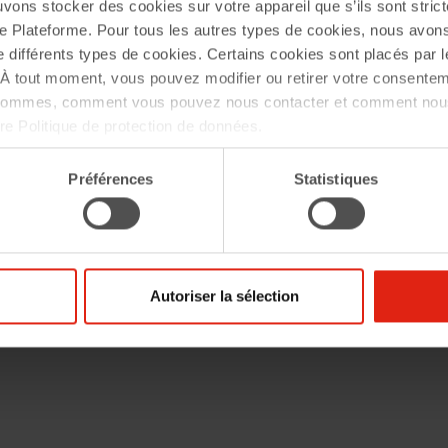
uvons stocker des cookies sur votre appareil que s’ils sont stri
e Plateforme. Pour tous les autres types de cookies, nous avon
e différents types de cookies. Certains cookies sont placés par l
À tout moment, vous pouvez modifier ou retirer votre consentem
 sommes, comment vous pouvez nous contacter et comment nous
tre Politique de protection de données.
Trouver un logement Espace
rs BATIGERE
Préférences
Statistiques
À LA VENTE
À LA LOCATION
D
N DE DONNÉES
GESTION DES COOKIES
ACCESSIBILITÉ
Autoriser la sélection