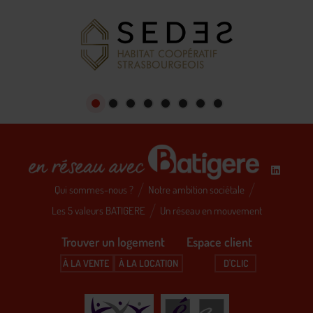
Qui sommes-nous ?
Notre ambition sociétale
Les 5 valeurs BATIGERE
Un réseau en mouvement
Trouver un logement Espace client
À LA VENTE
À LA LOCATION
D'CLIC