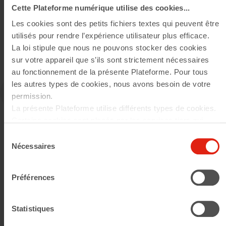
BATIGERE en Ile-de-France et
Cette Plateforme numérique utilise des cookies...
Espace Habitat Construction.
Les cookies sont des petits fichiers textes qui peuvent être
utilisés pour rendre l’expérience utilisateur plus efficace.
La loi stipule que nous ne pouvons stocker des cookies
sur votre appareil que s’ils sont strictement nécessaires
au fonctionnement de la présente Plateforme. Pour tous
les autres types de cookies, nous avons besoin de votre
permission.
La présente Plateforme utilise différents types de cookies.
Certains cookies sont placés par les services tiers qui
apparaissent sur nos pages. À tout moment, vous pouvez
Sélection
modifier ou retirer votre consentement.
Nécessaires
du
En savoir plus sur qui nous sommes, comment vous
consentement
pouvez nous contacter et comment nous traitons les
Préférences
données personnelles veuillez voir notre Politique de
protection de données.
Statistiques
Acteur citoyen du logement social, nous faisons bien plus que loger :
nous offrons à plus de 180 000 personnes un cadre de vie digne,