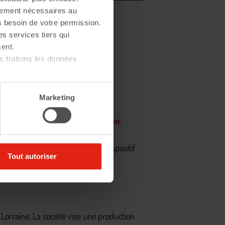
ctement nécessaires au
s besoin de votre permission.
es services tiers qui
ent.
 traitons les données
Marketing
se des opérations de constructions
iétaire d’une maison ou d’un
Achèvement et bénéficient d’un dispositif
Tout autoriser
orraine. La société vise une production