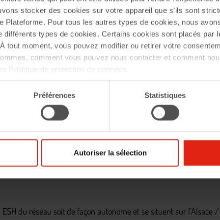
uvons stocker des cookies sur votre appareil que s’ils sont stri
e Plateforme. Pour tous les autres types de cookies, nous avon
e différents types de cookies. Certains cookies sont placés par l
À tout moment, vous pouvez modifier ou retirer votre consentem
 sommes, comment vous pouvez nous contacter et comment nous
tre Politique de protection de données.
Préférences
Statistiques
ion-attribution et a intégré le Réseau Batigère en 1991.
Elle réali
 ont difficilement accès au marché classique de devenir propr
une location accession soit sous la forme de Vente en État Futur d’
Autoriser la sélection
SH du réseau soit de façon autonome et se situent sur l’Alsace / L